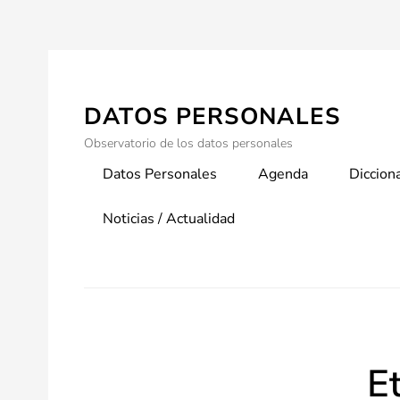
Skip
to
content
DATOS PERSONALES
Observatorio de los datos personales
Primary
Datos Personales
Agenda
Diccion
menu
Noticias / Actualidad
E