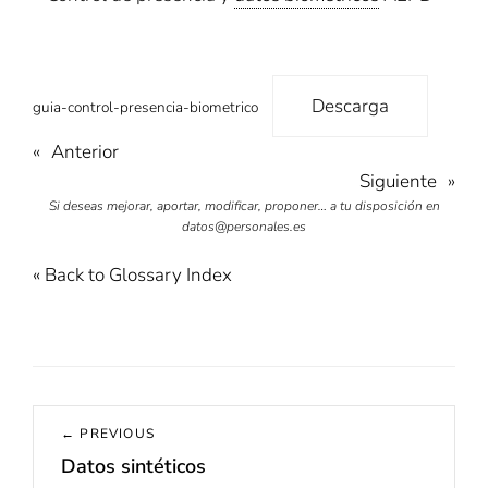
Descarga
guia-control-presencia-biometrico
«
Anterior
Siguiente
»
Si deseas mejorar, aportar, modificar, proponer… a tu disposición en
datos@personales.es
« Back to Glossary Index
Navegación
← PREVIOUS
de
Datos sintéticos
Previous
entradas