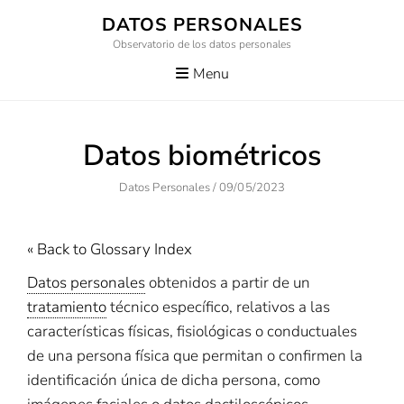
Skip
DATOS PERSONALES
to
Observatorio de los datos personales
content
Menu
Datos biométricos
Author
Posted
Datos Personales
/
09/05/2023
On
« Back to Glossary Index
Datos personales
obtenidos a partir de un
tratamiento
técnico específico, relativos a las
características físicas, fisiológicas o conductuales
de una persona física que permitan o confirmen la
identificación única de dicha persona, como