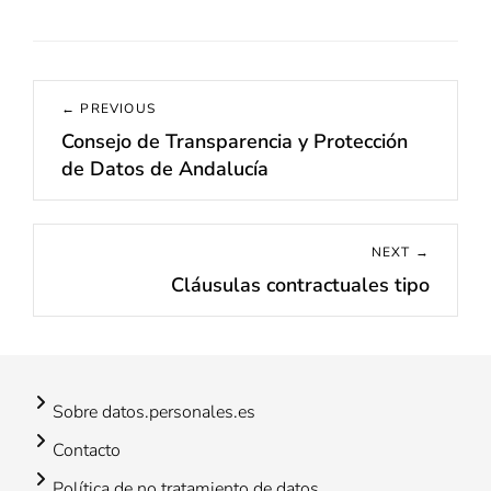
Navegación
← PREVIOUS
de
Consejo de Transparencia y Protección
Previous
entradas
de Datos de Andalucía
post:
NEXT →
Cláusulas contractuales tipo
Next
post:
Sobre datos.personales.es
Contacto
Política de no tratamiento de datos