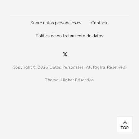
Footer
Sobre datos.personales.es
Contacto
menu
Política de no tratamiento de datos
Twitter
Email
Copyright © 2026
Datos Personales
. All Rights Reserved.
Theme:
Higher Education
Scr
Up
TOP