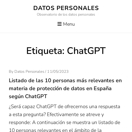
Skip
DATOS PERSONALES
to
Observatorio de los datos personales
content
Menu
Etiqueta:
ChatGPT
Posted
By
Datos Personales
/
11/05/2023
On
Listado de las 10 personas más relevantes en
materia de protección de datos en España
según ChatGPT
¿Será capaz ChatGPT de ofrecernos una respuesta
a esta pregunta? Efectivamente se atreve y
responde: A continuación se muestra un listado de
10 personas relevantes en el ámbito de la