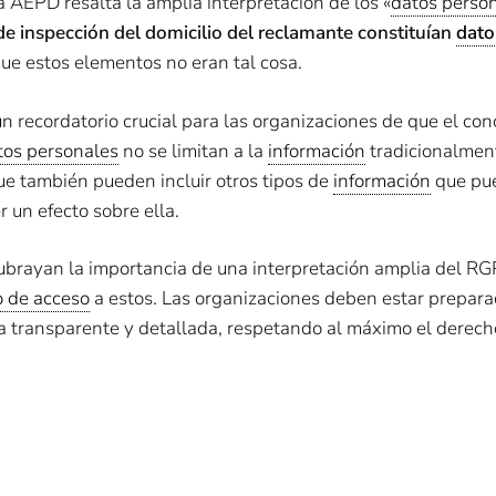
la AEPD resalta la amplia interpretación de los «
datos perso
de inspección del domicilio del reclamante constituían
dato
e estos elementos no eran tal cosa.
n recordatorio crucial para las organizaciones de que el con
tos personales
no se limitan a la
información
tradicionalmen
que también pueden incluir otros tipos de
información
que pued
 un efecto sobre ella.
ubrayan la importancia de una interpretación amplia del RG
 de acceso
a estos. Las organizaciones deben estar prepara
a transparente y detallada, respetando al máximo el derecho