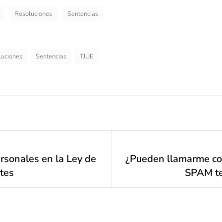
Resoluciones
Sentencias
luciones
Sentencias
TJUE
rsonales en la Ley de
¿Pueden llamarme con 
Next
tes
post:
SPAM te