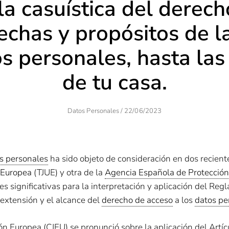
a casuística del derech
echas y propósitos de l
s personales, hasta las
de tu casa.
Author
Posted
Datos Personales
/
22/06/2023
On
s personales
ha sido objeto de consideración en dos recient
n Europea
(TJUE) y otra de la
Agencia Española de Protección
es significativas para la interpretación y aplicación del Re
 extensión y el alcance del
derecho de acceso
a los
datos pe
nión Europea (CJEU) se pronunció sobre la aplicación del Art