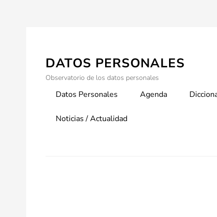
Skip
to
content
DATOS PERSONALES
Observatorio de los datos personales
Primary
Datos Personales
Agenda
Diccion
menu
Noticias / Actualidad