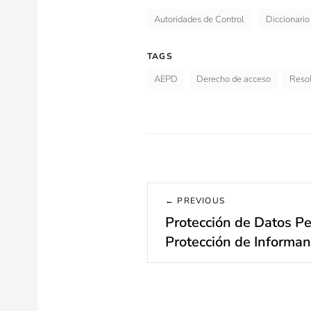
Autoridades de Control
Diccionario
TAGS
AEPD
Derecho de acceso
Reso
Navegación
← PREVIOUS
de
Protección de Datos Pe
Previous
post:
Protección de Informan
entradas