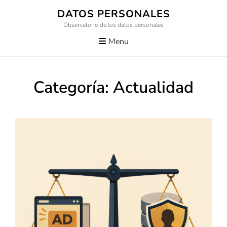
Skip
DATOS PERSONALES
to
Observatorio de los datos personales
content
Menu
Categoría:
Actualidad