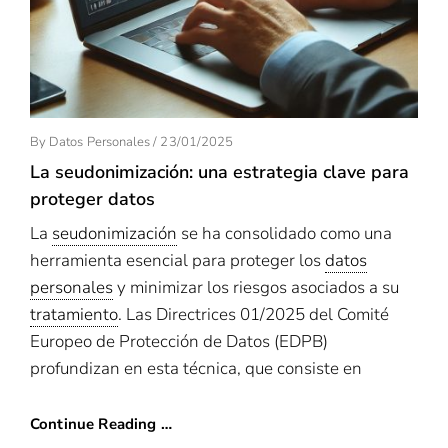
Posted
By
Datos Personales
/
23/01/2025
On
La seudonimización: una estrategia clave para
proteger datos
La
seudonimización
se ha consolidado como una
herramienta esencial para proteger los
datos
personales
y minimizar los riesgos asociados a su
tratamiento
. Las Directrices 01/2025 del Comité
Europeo de Protección de Datos (EDPB)
profundizan en esta técnica, que consiste en
Continue Reading …