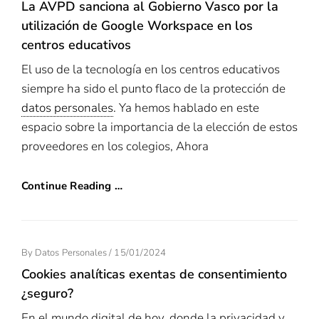
La AVPD sanciona al Gobierno Vasco por la
utilización de Google Workspace en los
centros educativos
El uso de la tecnología en los centros educativos
siempre ha sido el punto flaco de la protección de
datos personales
. Ya hemos hablado en este
espacio sobre la importancia de la elección de estos
proveedores en los colegios, Ahora
Continue Reading …
Posted
By
Datos Personales
/
15/01/2024
On
Cookies analíticas exentas de consentimiento
¿seguro?
En el mundo digital de hoy, donde la privacidad y