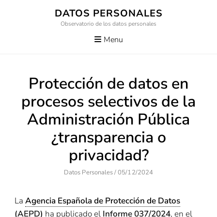
Skip
DATOS PERSONALES
to
Observatorio de los datos personales
content
Menu
Protección de datos en
procesos selectivos de la
Administración Pública
¿transparencia o
privacidad?
Author
Posted
Datos Personales
/
05/12/2024
On
La
Agencia Española de Protección de Datos
(AEPD)
ha publicado el
Informe 037/2024
, en el