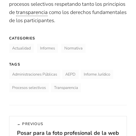
procesos selectivos respetando tanto los principios
de
transparencia
como los derechos fundamentales
de los participantes.
CATEGORIES
Actualidad
Informes
Normativa
TAGS
Administraciones Públicas
AEPD
Informe Jurídico
Procesos selectivos
Transparencia
Navegación
← PREVIOUS
de
Posar para la foto profesional de la web
Previous
entradas