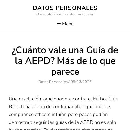
Skip
DATOS PERSONALES
to
Observatorio de los datos personales
content
Menu
¿Cuánto vale una Guía de
la AEPD? Más de lo que
parece
Author
Posted
Datos Personales
/
05/03/2026
On
Una resolución sancionadora contra el Fútbol Club
Barcelona
acaba de confirmar algo que muchos
compliance officers intuían pero pocos podían
demostrar: seguir las guías de la AEPD no es solo