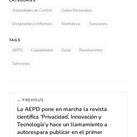
CATEGORIES
Autoridades de Control
Datos Personales
Dictámenes e Informes
Normativa
Sanciones
TAGS
AEPD
Culpabilidad
Guías
Resoluciones
Sanciones
Navegación
← PREVIOUS
de
La AEPD pone en marcha la revista
Previous
entradas
científica ‘Privacidad, Innovación y
post:
Tecnología’y hace un llamamiento a
autorespara publicar en el primer