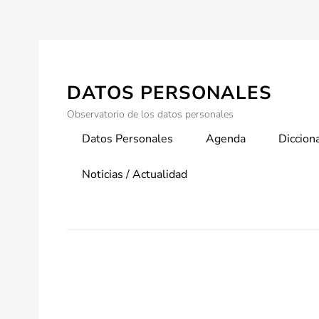
Skip
to
content
DATOS PERSONALES
Observatorio de los datos personales
Primary
Datos Personales
Agenda
Diccion
menu
Noticias / Actualidad