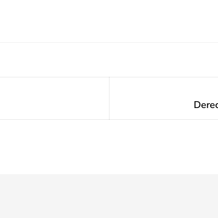
Derec
Next
post: