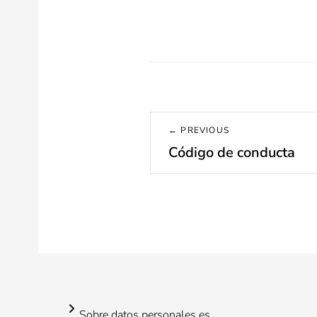
Navegación
← PREVIOUS
de
Código de conducta
Previous
post:
entradas
Sobre datos.personales.es