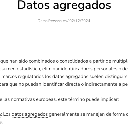
Datos agregados
Author
Posted
Datos Personales
/
02/12/2024
On
que han sido combinados o consolidados a partir de múltiple
sumen estadístico, eliminar identificadores personales o de
s marcos regulatorios los
datos agregados
suelen distinguirs
ara que no puedan identificar directa o indirectamente a pers
e las normativas europeas, este término puede implicar:
n
: Los
datos agregados
generalmente se manejan de forma que
s.