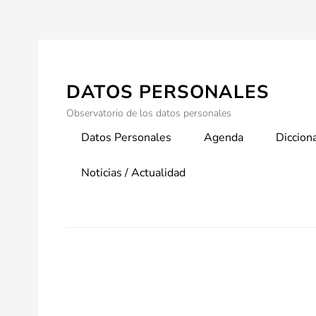
Skip
to
content
DATOS PERSONALES
Observatorio de los datos personales
Primary
Datos Personales
Agenda
Diccion
menu
Noticias / Actualidad