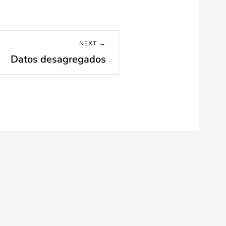
NEXT →
Datos desagregados
Next
post: