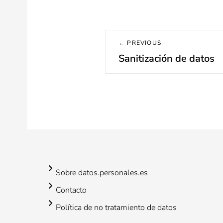
Navegación
← PREVIOUS
de
Sanitización de datos
Previous
post:
entradas
Sobre datos.personales.es
Contacto
Política de no tratamiento de datos