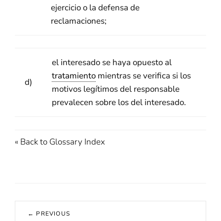
ejercicio o la defensa de
reclamaciones;
el interesado se haya opuesto al
tratamiento
mientras se verifica si los
d)
motivos legítimos del responsable
prevalecen sobre los del interesado.
« Back to Glossary Index
Navegación
← PREVIOUS
de