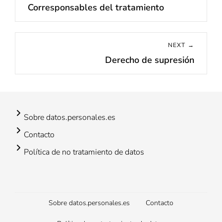
Corresponsables del tratamiento
Previous
entradas
post:
NEXT →
Derecho de supresión
Next
post:
Sobre datos.personales.es
Contacto
Política de no tratamiento de datos
Footer
Sobre datos.personales.es
Contacto
menu