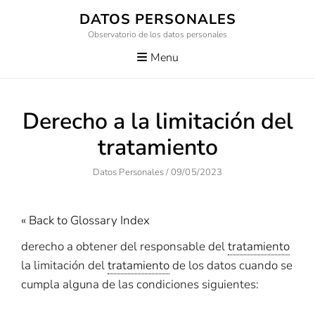
Skip
DATOS PERSONALES
to
Observatorio de los datos personales
content
Menu
Derecho a la limitación del
tratamiento
Author
Posted
Datos Personales
/
09/05/2023
On
« Back to Glossary Index
derecho a obtener del responsable del
tratamiento
la limitación del
tratamiento
de los datos cuando se
cumpla alguna de las condiciones siguientes: