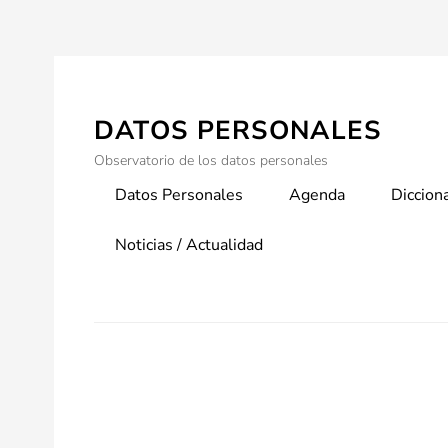
Skip
to
content
DATOS PERSONALES
Observatorio de los datos personales
Primary
Datos Personales
Agenda
Diccion
menu
Noticias / Actualidad