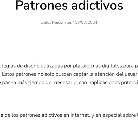
Patrones adictivos
Author
Posted
Datos Personales
/
18/07/2024
On
tegias de diseño utilizadas por plataformas digitales para 
. Estos patrones no solo buscan captar la atención del usuar
pasen más tiempo del necesario, con implicaciones potenc
a de los patrones adictivos en Internet
, y en especial sobr