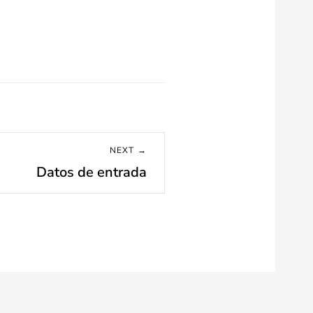
NEXT →
Datos de entrada
Next
post: