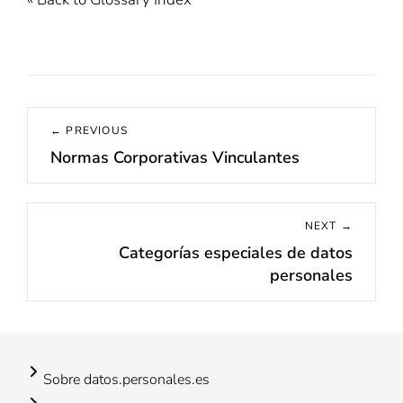
Navegación
← PREVIOUS
de
Normas Corporativas Vinculantes
Previous
entradas
post:
NEXT →
Categorías especiales de datos
Next
personales
post:
Sobre datos.personales.es