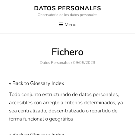
Skip
DATOS PERSONALES
to
Observatorio de los datos personales
content
Menu
Fichero
Author
Posted
Datos Personales
/
09/05/2023
On
« Back to Glossary Index
Todo conjunto estructurado de
datos personales
,
accesibles con arreglo a criterios determinados, ya
sea centralizado, descentralizado o repartido de
forma funcional o geográfica
« Back to Glossary Index